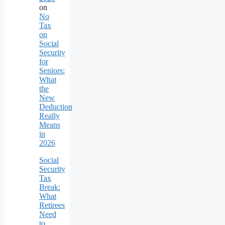
on
No
Tax
on
Social
Security
for
Seniors:
What
the
New
Deduction
Really
Means
in
2026
Social
Security
Tax
Break:
What
Retirees
Need
to