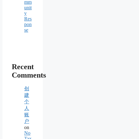
mm
unit
y
Res
pon
se
Recent
Comments
创
建
个
人
账
户
on
No
Tax